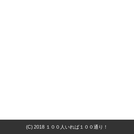
(C) 2018 １００人いれば１００通り！