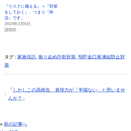
『リスクに備える』＝『対策
をしておく』、つまり『終
活』です。
2019年3月6日
認知症
タグ :
家族信託
,
振り込め詐欺対策
,
預貯金口座凍結防止対
策
「
しかしこの高校生、表現力が「半端ない」と思いませ
んか？
」
«
前の記事へ