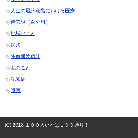
人生の最終段階における医療
備忘録（自分用）
地域のこと
民法
生命保険信託
私のこと
認知症
遺言
(C) 2018 １００人いれば１００通り！